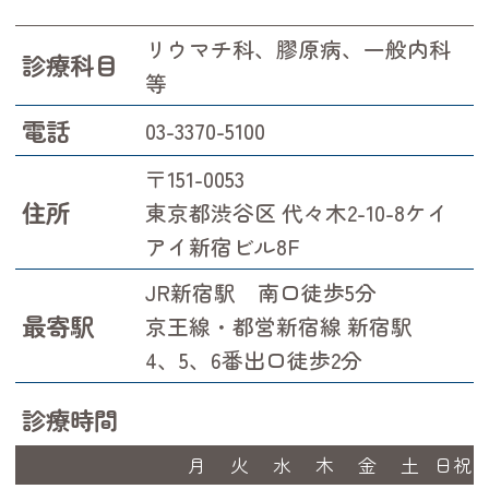
リウマチ科、膠原病、一般内科
診療科目
等
電話
03-3370-5100
〒151-0053
住所
東京都渋谷区 代々木2-10-8ケイ
アイ新宿ビル8F
JR新宿駅 南口徒歩5分
最寄駅
京王線・都営新宿線 新宿駅
4、5、6番出口徒歩2分
診療時間
月
火
水
木
金
土
日祝