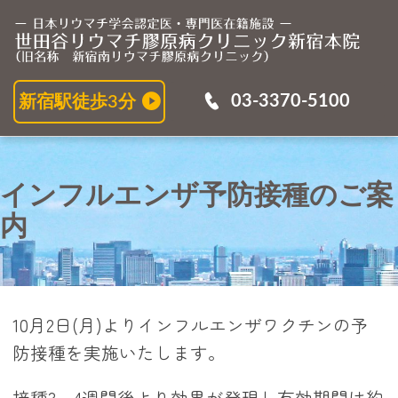
イ
03-3370-5100
新宿駅徒歩3分
インフルエンザ予防接種のご案
内
10月2日(月)よりインフルエンザワクチンの予
防接種を実施いたします。
接種3～4週間後より効果が発現し有効期間は約