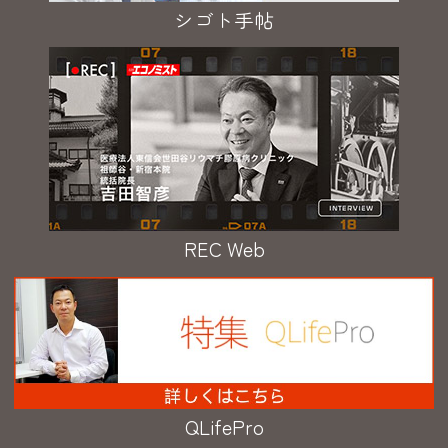
シゴト手帖
REC Web
QLifePro