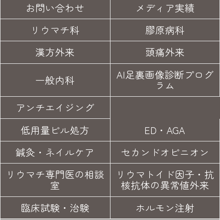
お問い合わせ
メディア実績
リウマチ科
膠原病科
漢方外来
頭痛外来
AI足裏画像診断プログ
一般内科
ラム
アンチエイジング
低用量ピル処方
ED・AGA
鍼灸・
ネイルケア
セカンド
オピニオン
リウマチ専門医の
相談
リウマトイド因子・
抗
室
核抗体の異常値外来
臨床試験
・治験
ホルモン注射