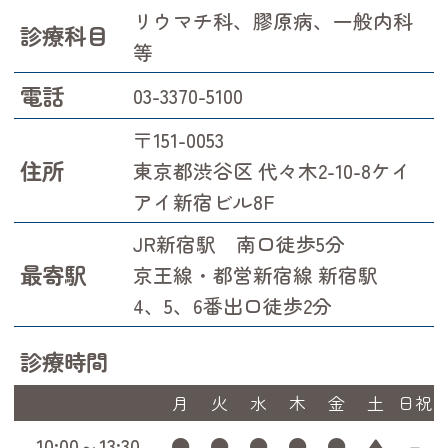
リウマチ科、膠原病、一般内科
診療科目
等
電話
03-3370-5100
〒151-0053
住所
東京都渋谷区 代々木2-10-8ケイ
アイ新宿ビル8F
JR新宿駅 南口徒歩5分
最寄駅
京王線・都営新宿線 新宿駅
4、5、6番出口徒歩2分
診療時間
月
火
水
木
金
土
日祝
10:00～13:30
●
●
●
●
●
▲
－