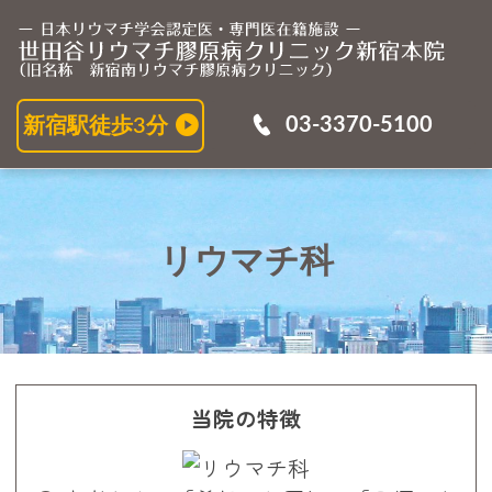
リ
03-3370-5100
新宿駅徒歩3分
リウマチ科
当院の特徴