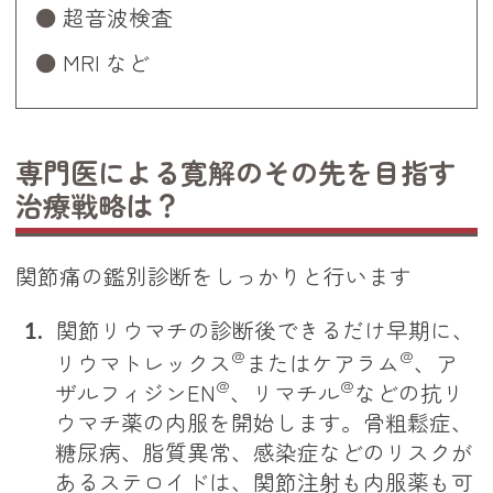
超音波検査
MRI など
専門医による寛解のその先を目指す
治療戦略は？
関節痛の鑑別診断をしっかりと行います
関節リウマチの診断後できるだけ早期に、
@
@
リウマトレックス
またはケアラム
、ア
@
@
ザルフィジンEN
、リマチル
などの抗リ
ウマチ薬の内服を開始します。骨粗鬆症、
糖尿病、脂質異常、感染症などのリスクが
あるステロイドは、関節注射も内服薬も可