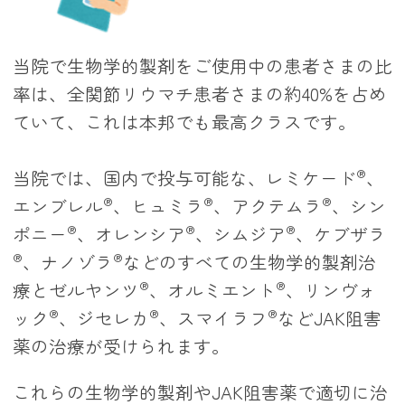
当院で生物学的製剤をご使用中の患者さまの比
率は、全関節リウマチ患者さまの約40%を占め
ていて、これは本邦でも最高クラスです。
®
当院では、国内で投与可能な、レミケード
、
®
®
®
エンブレル
、ヒュミラ
、アクテムラ
、シン
®
®
®
ポニー
、オレンシア
、シムジア
、ケブザラ
®
®
、ナノゾラ
などのすべての生物学的製剤治
®
®
療とゼルヤンツ
、オルミエント
、リンヴォ
®
®
®
ック
、ジセレカ
、スマイラフ
などJAK阻害
薬の治療が受けられます。
これらの生物学的製剤やJAK阻害薬で適切に治