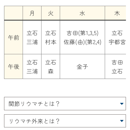
月
火
水
木
立石
立石
吉田(第1,3,5)
立石
午前
三浦
村本
佐藤(由)(第2,4)
宇都宮
立石
立石
吉田
午後
金子
三浦
森
立石
関節リウマチとは？
リウマチ外来とは？