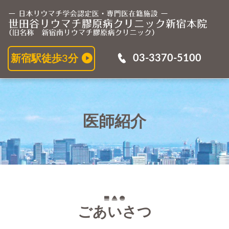
医
03-3370-5100
新宿駅徒歩3分
医師紹介
ごあいさつ