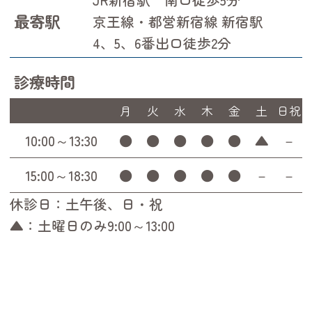
最寄駅
京王線・都営新宿線 新宿駅
4、5、6番出口徒歩2分
診療時間
月
火
水
木
金
土
日祝
10:00～13:30
●
●
●
●
●
▲
－
15:00～18:30
●
●
●
●
●
－
－
休診日：土午後、日・祝
▲：土曜日のみ9:00～13:00