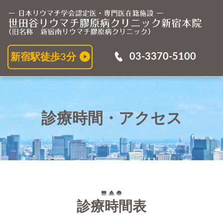
診
03-3370-5100
新宿駅徒歩3分
診療時間・アクセス
診療時間表