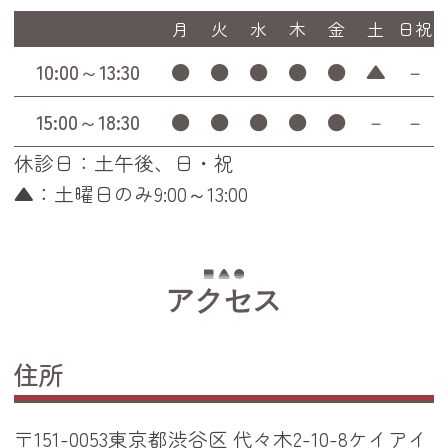
月
火
水
木
金
土
日祝
10:00～13:30
●
●
●
●
●
▲
－
15:00～18:30
●
●
●
●
●
－
－
休診日：土午後、日・祝
▲：土曜日のみ9:00～13:00
アクセス
住所
〒151-0053東京都渋谷区 代々木2-10-8ケイアイ