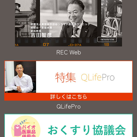
REC Web
QLifePro