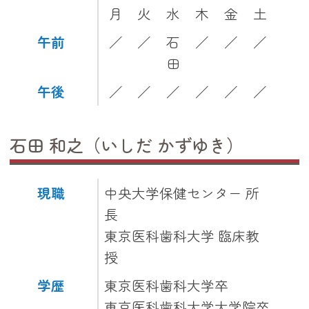
月
火
水
木
金
土
午前
／
／
石
／
／
／
田
午後
／
／
／
／
／
／
石田 和之（いしだ かずゆき）
現職
中央大学保健センター 所
長
東京医科歯科大学 臨床教
授
学歴
東京医科歯科大学卒
東京医科歯科大学大学院卒