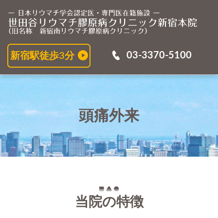
頭
03-3370-5100
新宿駅徒歩3分
頭痛外来
当院の特徴