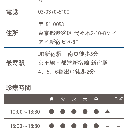
電話
03-3370-5100
〒151-0053
住所
東京都渋谷区 代々木2-10-8ケイ
アイ新宿ビル8F
JR新宿駅 南口徒歩5分
最寄駅
京王線・都営新宿線 新宿駅
4、5、6番出口徒歩2分
診療時間
月
火
水
木
金
土
日祝
10:00～13:30
●
●
●
●
●
▲
－
15:00～18:30
●
●
●
●
●
－
－