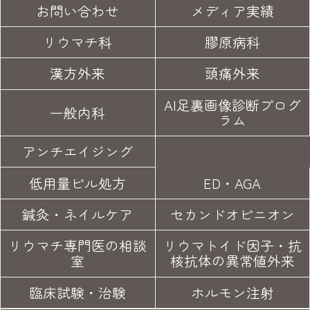
お問い合わせ
メディア実績
リウマチ科
膠原病科
漢方外来
頭痛外来
AI足裏画像診断プログ
一般内科
ラム
アンチエイジング
低用量ピル処方
ED・AGA
鍼灸・
ネイルケア
セカンド
オピニオン
リウマチ専門医の
相談
リウマトイド因子・
抗
室
核抗体の異常値外来
臨床試験
・治験
ホルモン注射