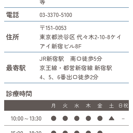
等
電話
03-3370-5100
〒151-0053
住所
東京都渋谷区 代々木2-10-8ケイ
アイ新宿ビル8F
JR新宿駅 南口徒歩5分
最寄駅
京王線・都営新宿線 新宿駅
4、5、6番出口徒歩2分
診療時間
月
火
水
木
金
土
日祝
10:00～13:30
●
●
●
●
●
▲
－
15:00～18:30
●
●
●
●
●
－
－