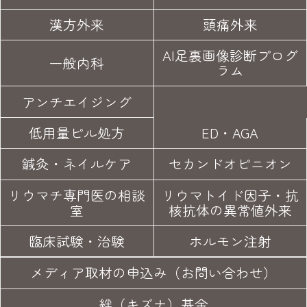
漢方外来
頭痛外来
AI足裏画像診断プログ
一般内科
ラム
アンチエイジング
低用量ピル処方
ED・AGA
鍼灸・
ネイルケア
セカンド
オピニオン
リウマチ専門医の
相談
リウマトイド因子・
抗
室
核抗体の異常値外来
臨床試験
・治験
ホルモン注射
メディア取材の申込み（お問い合わせ）
絆（キズナ）基金