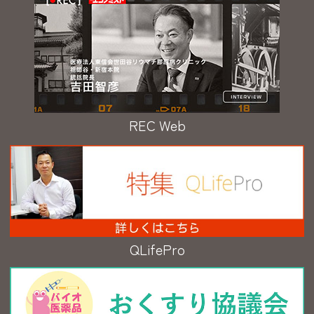
REC Web
QLifePro