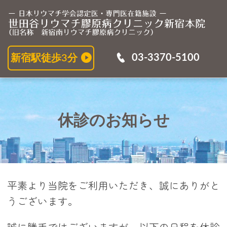
休
03-3370-5100
新宿駅徒歩3分
休診のお知らせ
平素より当院をご利用いただき、誠にありがと
うございます。
誠に勝手ではございますが、以下の日程を休診