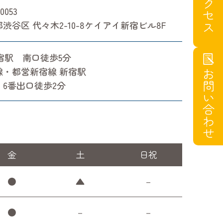
アクセス
0053
渋谷区 代々木2-10-8ケイアイ新宿ビル8F
宿駅 南口徒歩5分
線・都営新宿線 新宿駅
お問い合わせ
、6番出口徒歩2分
金
土
日祝
●
▲
－
●
－
－