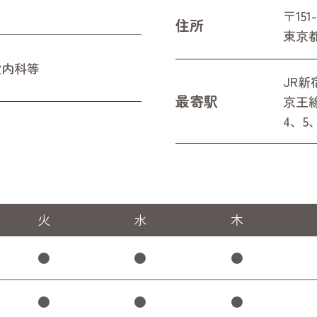
〒151-
住所
東京都
般内科等
JR新
最寄駅
京王
4、5
火
水
木
●
●
●
●
●
●