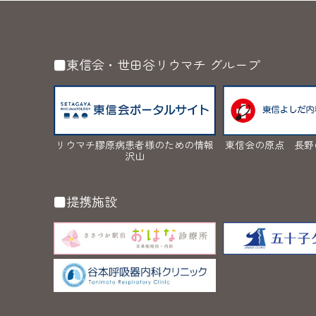
■東信会・世田谷リウマチ
グループ
リウマチ膠原病患者様のための情報
東信会の原点 長野
沢山
■提携施設