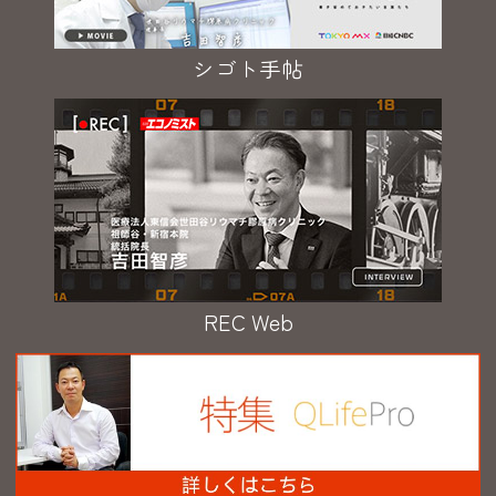
シゴト手帖
REC Web