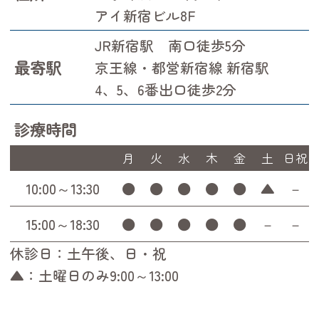
アイ新宿ビル8F
JR新宿駅 南口徒歩5分
最寄駅
京王線・都営新宿線 新宿駅
4、5、6番出口徒歩2分
診療時間
月
火
水
木
金
土
日祝
10:00～13:30
●
●
●
●
●
▲
－
15:00～18:30
●
●
●
●
●
－
－
休診日：土午後、日・祝
▲：土曜日のみ9:00～13:00