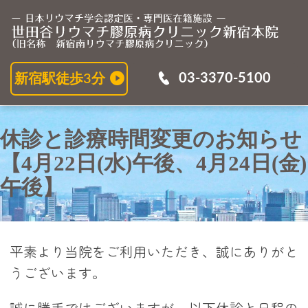
休
03-3370-5100
新宿駅徒歩3分
休診と診療時間変更のお知らせ
【4月22日(水)午後、4月24日(金)
午後】
平素より当院をご利用いただき、誠にありがと
うございます。
誠に勝手ではございますが、以下休診と日程の