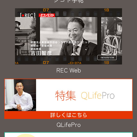
REC Web
QLifePro