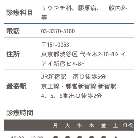
リウマチ科、膠原病、一般内科
診療科目
等
電話
03-3370-5100
〒151-0053
住所
東京都渋谷区 代々木2-10-8ケイ
アイ新宿ビル8F
JR新宿駅 南口徒歩5分
最寄駅
京王線・都営新宿線 新宿駅
4、5、6番出口徒歩2分
診療時間
月
火
水
木
金
土
日祝