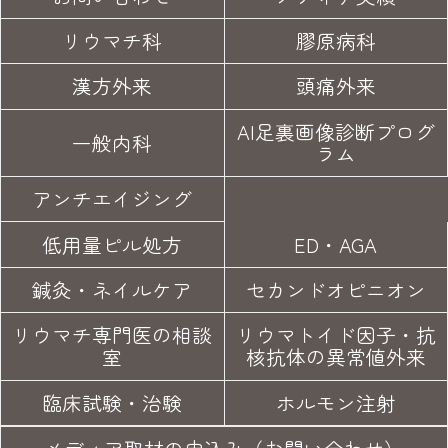
リウマチ科
膠原病科
漢方外来
頭痛外来
AI足裏画像診断プログ
一般内科
ラム
アンチエイジング
低用量ピル処方
ED・AGA
鍼灸・
ネイルケア
セカンド
オピニオン
リウマチ専門医の
相談
リウマトイド因子・
抗
室
核抗体の異常値外来
臨床試験
・治験
ホルモン注射