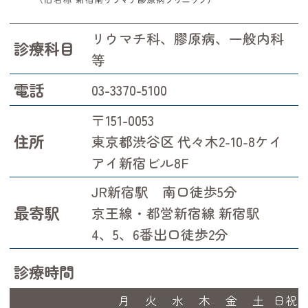
リウマチ科、膠原病、一般内科
診療科目
等
電話
03-3370-5100
〒151-0053
住所
東京都渋谷区 代々木2-10-8ケイ
アイ新宿ビル8F
JR新宿駅 南口徒歩5分
最寄駅
京王線・都営新宿線 新宿駅
4、5、6番出口徒歩2分
診療時間
月
火
水
木
金
土
日祝