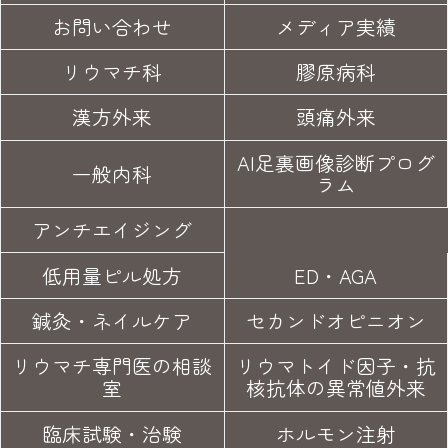
お問い合わせ
メディア実績
リウマチ科
膠原病科
漢方外来
頭痛外来
AI足裏画像診断プログ
一般内科
ラム
アンチエイジング
低用量ピル処方
ED・AGA
鍼灸・
ネイルケア
セカンド
オピニオン
リウマチ専門医の
相談
リウマトイド因子・
抗
室
核抗体の異常値外来
臨床試験
・治験
ホルモン注射