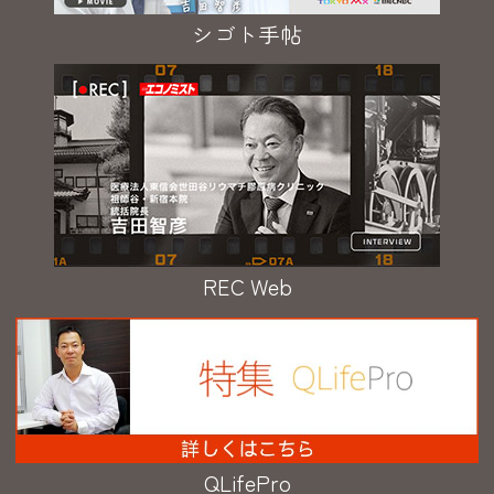
シゴト手帖
REC Web
QLifePro